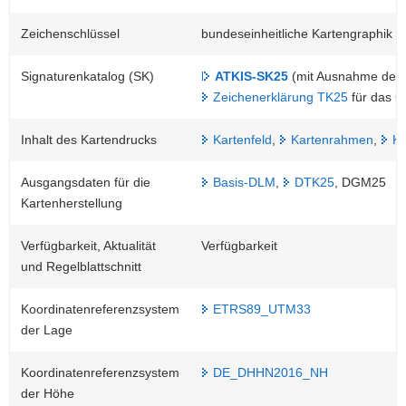
Zeichenschlüssel
bundeseinheitliche Kartengraphik
Signaturenkatalog (SK)
ATKIS-SK25
(mit Ausnahme des
Zeichenerklärung TK25
für das G
Inhalt des Kartendrucks
Kartenfeld
,
Kartenrahmen
,
Ka
Ausgangsdaten für die
Basis-DLM
,
DTK25
, DGM25
Kartenherstellung
Verfügbarkeit, Aktualität
Verfügbarkeit
und Regelblattschnitt
Koordinatenreferenzsystem
ETRS89_UTM33
der Lage
Koordinatenreferenzsystem
DE_DHHN2016_NH
der Höhe