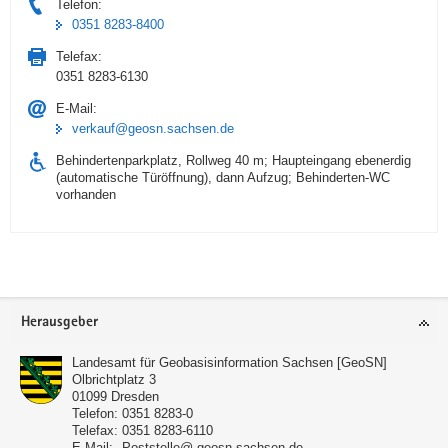
Telefon:
0351 8283-8400
Telefax:
0351 8283-6130
E-Mail:
verkauf@geosn.sachsen.de
Behindertenparkplatz, Rollweg 40 m; Haupteingang ebenerdig
(automatische Türöffnung), dann Aufzug; Behinderten-WC
vorhanden
Footer-
Herausgeber
Bereich
Landesamt für Geobasisinformation Sachsen [GeoSN]
Olbrichtplatz 3
01099
Dresden
Telefon:
0351 8283-0
Telefax:
0351 8283-6110
E-Mail:
Poststelle@ geosn.sachsen.de