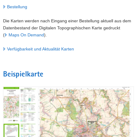
Bestellung
a
v
Die Karten werden nach Eingang einer Bestellung aktuell aus dem
i
Datenbestand der Digitalen Topographischen Karte gedruckt
g
(
Maps On Demand
).
a
t
Verfügbarkeit und Aktualität Karten
i
o
n
Beispielkarte