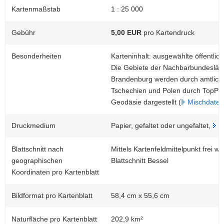
Kartenmaßstab
1 : 25 000
Gebühr
5,00 EUR
pro Kartendruck
Besonderheiten
Karteninhalt: ausgewählte öffentlic
Die Gebiete der Nachbarbundeslän
Brandenburg werden durch amtliche
Tschechien und Polen durch TopPl
Geodäsie dargestellt (
Mischdaten
Druckmedium
Papier, gefaltet oder ungefaltet,
M
Blattschnitt nach
Mittels Kartenfeldmittelpunkt frei
geographischen
Blattschnitt Bessel
Koordinaten pro Kartenblatt
Bildformat pro Kartenblatt
58,4 cm x 55,6 cm
Naturfläche pro Kartenblatt
202,9 km²