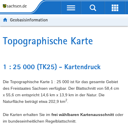
P
P
H
W
F
o
o
a
e
o
r
r
u
i
o
Geobasisinformation
t
t
p
t
t
a
a
t
e
e
l
l
i
r
r
Topographische Karte
Hauptinhalt
ü
n
n
e
-
b
a
h
I
B
e
v
a
n
e
r
i
l
f
r
1 : 25 000 (TK25) - Kartendruck
g
g
t
o
e
r
a
r
i
Die Topographische Karte 1 : 25 000 ist für das gesamte Gebiet
e
t
m
c
des Freistaates Sachsen verfügbar. Der Blattschnitt von 58,4 cm
i
i
a
h
x 55,6 cm entspricht 14,6 km x 13,9 km in der Natur. Die
f
o
t
2
Naturfläche beträgt etwa 202,9 km
.
e
n
i
n
o
Die Karten erhalten Sie im
frei wählbaren Kartenausschnitt
oder
d
n
im bundeseinheitlichen Regelblattschnitt.
e
N