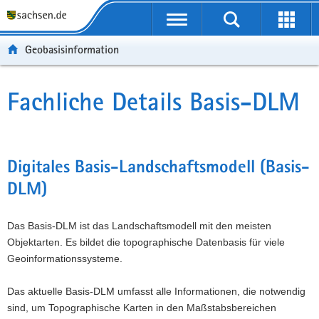
P
P
H
W
F
o
o
a
e
o
r
r
u
i
o
Geobasisinformation
t
t
p
t
t
a
a
t
e
e
l
l
i
r
r
Fachliche Details Basis-DLM
Hauptinhalt
ü
n
n
e
-
b
a
h
I
B
e
v
a
n
e
r
i
l
f
r
Digitales Basis-Landschaftsmodell (Basis-
g
g
t
o
e
DLM)
r
a
r
i
e
t
m
c
i
i
a
h
Das Basis-DLM ist das Landschaftsmodell mit den meisten
f
o
t
Objektarten. Es bildet die topographische Datenbasis für viele
e
n
i
Geoinformationssysteme.
n
o
d
n
Das aktuelle Basis-DLM umfasst alle Informationen, die notwendig
e
sind, um Topographische Karten in den Maßstabsbereichen
N