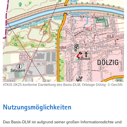
Basis-
DLM
mit
hinterlegten
DOP,
Ortslage
Dölzig
ATKIS-SK25 konforme Darstellung des Basis-DLM, Ortslage Dölzig
© GeoSN
ATKIS-
SK25
konforme
Darstellung
Nutzungsmöglichkeiten
des
Basis-
DLM,
Das Basis-DLM ist aufgrund seiner großen Informationsdichte und