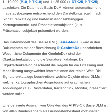
1 : 10 000 (
P10
,
TK10
) und 1 : 25 000 (
DTK25
,
TK25
)
a
abzuleiten. Die Daten des Basis-DLM können automatisch und
v
maßstabsbezogen entsprechend den Darstellungsregeln nach
i
Signaturenkatalog und kartensituationsabhängigen
g
Kartengeometrie- und Präsentationsobjekten (kurz:
a
Präsentationsobjekte) präsentiert werden.
t
i
Das Datenmodell des Basis-DLM (
AAA-Modell
) wird in den
o
Dokumenten mit der Bezeichnung
GeoInfoDok
beschrieben.
n
Wesentliche Dokumente der GeoInfoDok sind der
Objektartenkatalog und die Signaturenkataloge. Der
Objektartenkatalog beschreibt die Regeln für die Erfassung und
Modellierung ausgewählter Informationen der realen Welt. Die
Signaturenkataloge beschreiben, welche Objekte eines DLMs in
welcher kartographischen Ausprägung auf graphischen
Abbildungen (z. B. Rasterdaten, Kartendruck, Monitor) präsentiert
werden sollen.
Eine definierte Auswahl von Objekten des ATKIS-OK Basis-DLM ist
von allen Bundesländern als Grunddatenbestand vorzuhalten.