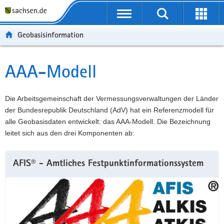
P
P
H
F
o
o
a
o
r
r
u
o
Geobasisinformation
t
t
p
t
a
a
t
e
l
l
i
r
AAA-Modell
Hauptinhalt
ü
n
n
-
b
a
h
B
e
v
a
e
Die Arbeitsgemeinschaft der Vermessungsverwaltungen der Länder
r
i
l
r
der Bundesrepublik Deutschland (AdV) hat ein Referenzmodell für
g
g
t
e
alle Geobasisdaten entwickelt: das AAA-Modell. Die Bezeichnung
r
a
i
leitet sich aus den drei Komponenten ab:
e
t
c
i
i
h
AFIS® - Amtliches Festpunktinformationssystem
f
o
e
n
n
d
e
N