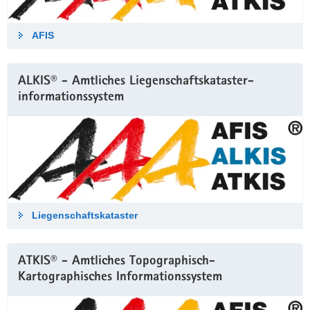
a
v
AFIS
i
g
a
ALKIS® - Amtliches Liegenschaftskataster-
t
informationssystem
i
o
n
Liegenschaftskataster
ATKIS® - Amtliches Topographisch-
Kartographisches Informationssystem