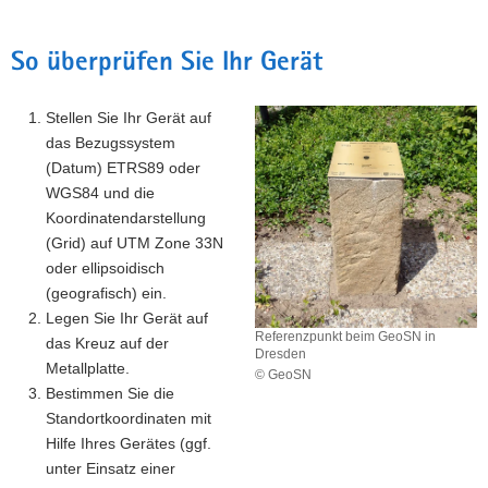
So überprüfen Sie Ihr Gerät
Stellen Sie Ihr Gerät auf
das Bezugssystem
(Datum) ETRS89 oder
WGS84 und die
Koordinatendarstellung
(Grid) auf UTM Zone 33N
oder ellipsoidisch
(geografisch) ein.
Legen Sie Ihr Gerät auf
Referenzpunkt beim GeoSN in
das Kreuz auf der
Dresden
Metallplatte.
© GeoSN
Bestimmen Sie die
Referenzpunkt
beim
Standortkoordinaten mit
GeoSN
Hilfe Ihres Gerätes (ggf.
in
unter Einsatz einer
Dresden