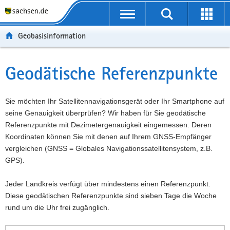
P
P
H
W
F
o
o
a
e
o
r
r
u
i
o
Geobasisinformation
t
t
p
t
t
a
a
t
e
e
l
l
i
r
r
Geodätische Referenzpunkte
Hauptinhalt
ü
n
n
e
-
b
a
h
I
B
e
v
a
n
e
Sie möchten Ihr Satellitennavigationsgerät oder Ihr Smartphone auf
r
i
l
f
r
seine Genauigkeit überprüfen? Wir haben für Sie geodätische
g
g
t
o
e
Referenzpunkte mit Dezimetergenauigkeit eingemessen. Deren
r
a
r
i
Koordinaten können Sie mit denen auf Ihrem GNSS-Empfänger
e
t
m
c
vergleichen (GNSS = Globales Navigationssatellitensystem, z.B.
i
i
a
h
GPS).
f
o
t
e
n
i
Jeder Landkreis verfügt über mindestens einen Referenzpunkt.
n
o
Diese geodätischen Referenzpunkte sind sieben Tage die Woche
d
n
rund um die Uhr frei zugänglich.
e
N