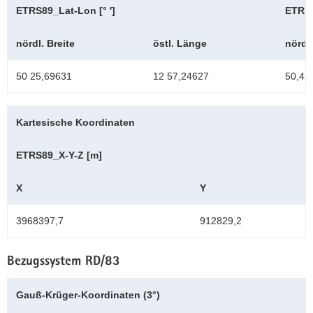
ETRS89_Lat-Lon [° ′]
ETRS8
nördl. Breite
östl. Länge
nördl.
50 25,69631
12 57,24627
50,42
Kartesische Koordinaten
ETRS89_X-Y-Z [m]
X
Y
3968397,7
912829,2
Bezugssystem RD/83
Gauß-Krüger-Koordinaten (3°)