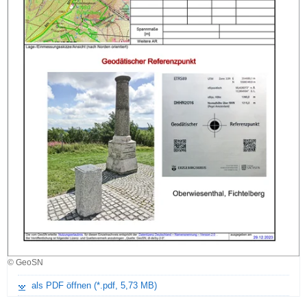
© GeoSN
als PDF öffnen (*.pdf, 5,73 MB)