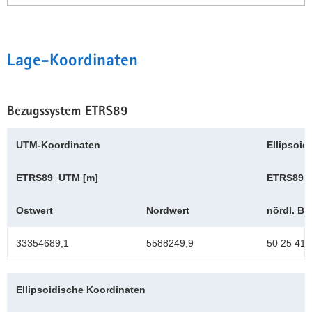
Lage-Koordinaten
Bezugssystem ETRS89
UTM-Koordinaten
Ellipsoid
ETRS89_UTM [m]
ETRS89_La
Ostwert
Nordwert
nördl. Bre
33354689,1
5588249,9
50 25 41,
Ellipsoidische Koordinaten