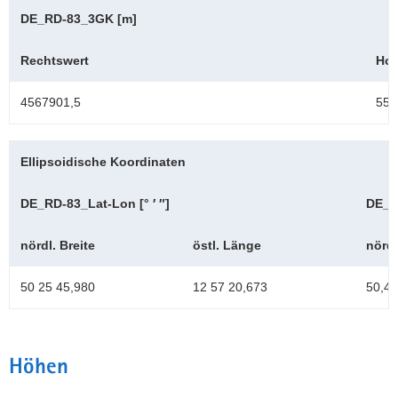
DE_RD-83_3GK [m]
Rechtswert
Hoc
4567901,5
558
Ellipsoidische Koordinaten
DE_RD-83_Lat-Lon [° ′ ″]
DE_R
nördl. Breite
östl. Länge
nördl
50 25 45,980
12 57 20,673
50,4
Höhen