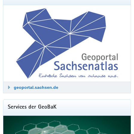
Zeitreise mit historischen Luftbildern
Das Landesamt für Geobasisinformation Sachsen (GeoSN)
lässt den Freistaat regelmäßig aus der Luft fotografieren.
Aus diesen Aufnahmen entstehen hochpräzise Digitale
Orthophotos (DOP), die anschließend im Geoportal
veröffentlicht werden. Sobald neue Luftbilder verfügbar sind,
werden die bisherigen Aufnahmen als historische Zeitscheibe
archiviert. Mit der Freigabe der Webkarte »Historische DOP
2023–2024« setzt das GeoSN diese bewährte Tradition nun
fort.
www.geoportal.sachsen.de
geoportal.sachsen.de
Services der GeoBaK