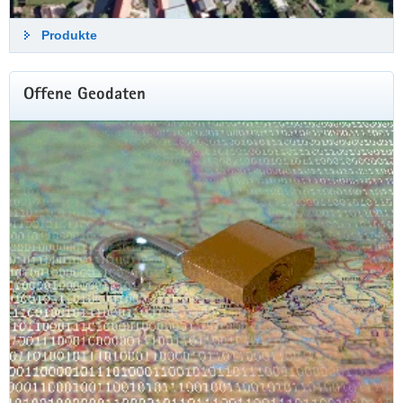
Produkte
Raststätte Auerswalder Blick bei Chemnitz
Hier stellen wir Ihnen einen monatlich wechselnden
Ausschnitt aus unserer Luftbilddatenbank vor.
Offene Geodaten
Luftbild des Monats