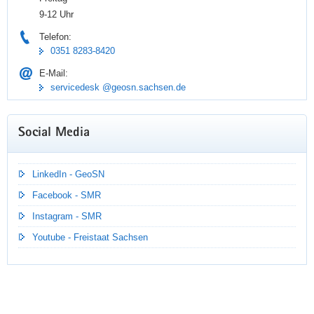
9-12 Uhr
Telefon:
0351 8283-8420
E-Mail:
servicedesk @geosn.sachsen.de
Social Media
Der römische ‚Terminus‘ oder auch:
LinkedIn - GeoSN
»Tag des Grenzsteins«
Facebook - SMR
Instagram - SMR
23.02.2026
Youtube - Freistaat Sachsen
Was hat der römische ‚Terminus‘ mit unserem GeoSN
gemein? Vielleicht bringt ja ein kurzer Blick zurück und in die
jetzigen Tätigkeiten eines Referates in unserem Hause Licht
ins Dunkel.