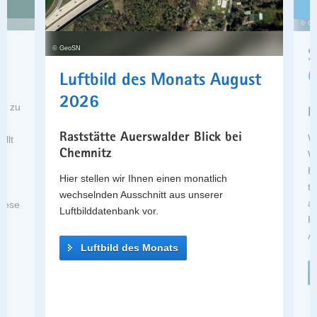
Liegenschaftskataster
a
© Ge
Digitale
v
Orthophotos
i
© GeoSN
S
2025
g
G
Luftbild des Monats August
festpunkte.online
a
Tag des
t
2026
n zu
Grenzsteins
M
i
-
Offene
o
Raststätte Auerswalder Blick bei
Wi
llt
Geodaten
n
Chemnitz
Wa
Services
Ho
r
der
Hier stellen wir Ihnen einen monatlich
t
GeoBaK
wechselnden Ausschnitt aus unserer
ab
iese
Luftbilddatenbank vor.
K
Al
Luftbild des Monats