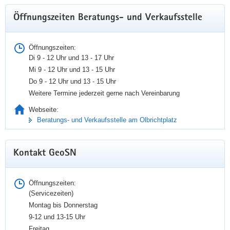
Öffnungszeiten Beratungs- und Verkaufsstelle
Neustart für festpunkte.online
Öffnungszeiten:
Di 9 - 12 Uhr und 13 - 17 Uhr
Mi 9 - 12 Uhr und 13 - 15 Uhr
Zum 31. März 2026 wird das Vertriebssystem für
Do 9 - 12 Uhr und 13 - 15 Uhr
Festpunktdaten der sächsischen Grundlagenvermessung auf
Weitere Termine jederzeit gerne nach Vereinbarung
eine neue Version umgestellt und aktualisiert.
Webseite:
Beratungs- und Verkaufsstelle am Olbrichtplatz
festpunkte.online
Kontakt GeoSN
Öffnungszeiten:
(Servicezeiten)
Montag bis Donnerstag
9-12 und 13-15 Uhr
Freitag