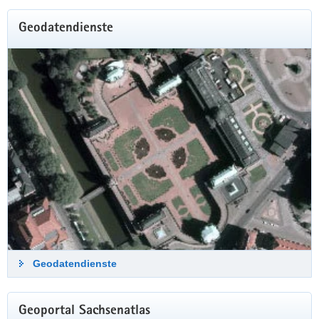
Geodatendienste
Geodatendienste
Historische Luftbilder 2023-2024
Geoportal Sachsenatlas
Sachsen aus der Vogelperspektive – auf