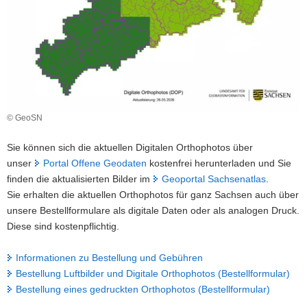
a
v
i
g
a
t
i
© GeoSN
o
n
Sie können sich die aktuellen Digitalen Orthophotos über
unser
Portal Offene Geodaten
kostenfrei herunterladen und Sie
finden die aktualisierten Bilder im
Geoportal Sachsenatlas
.
Sie erhalten die aktuellen Orthophotos für ganz Sachsen auch über
unsere Bestellformulare als digitale Daten oder als analogen Druck.
Diese sind kostenpflichtig.
Informationen zu Bestellung und Gebühren
Bestellung Luftbilder und Digitale Orthophotos (Bestellformular)
Bestellung eines gedruckten Orthophotos (Bestellformular)