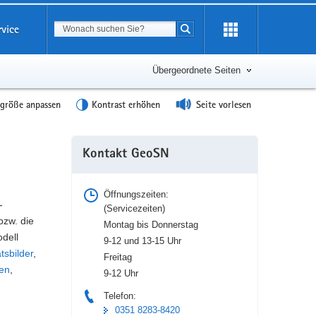
Suchbegriff
rvice
Suche starten
Übergeordnete Seiten
tgröße anpassen
Kontrast erhöhen
Seite vorlesen
Weitere
Kontakt GeoSN
Information
Öffnungszeiten:
-
(Servicezeiten)
bzw. die
Montag bis Donnerstag
dell
9-12 und 13-15 Uhr
ätsbilder
,
Freitag
ien
,
9-12 Uhr
Telefon:
0351 8283-8420