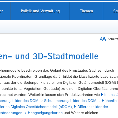
reifende
en
Politik und Verwaltung
Themen
Se
Schrif
en- und 3D-Stadtmodelle
t
Höhenmodelle beschreiben das Gebiet des Freistaates Sachsen durch
ionale Koordinaten. Grundlage dafür bildet die klassifizierte Laserscan
e, aus der die Bodenpunkte zu einem Digitalen Geländemodell (DGM) 
npunkte (u. a. Vegetation, Gebäude) zu einem Digitalen Oberflächenmo
rechnet werden. Weiterhin lassen sich Produktvarianten wie
Intensit
erungsbilder des DGM
,
Schummerungsbilder des DOM
,
Höhenlin
siertes Digitales Oberflächenmodell (nDOM)
,
Differenzbilder der
eränderungen
,
Hangneigungskarten
und Weitere ableiten.