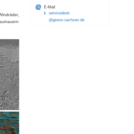
E-Mail:
servicedesk
Windräder,
@geosn.sachsen.de
taumauern