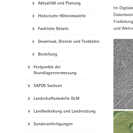
Aktualität und Planung
a
Im Digita
v
Datenbest
Historische Höhenmodelle
i
Freileitu
g
Fachliche Details
und Wehre
a
t
Download, Dienste und Testdaten
Schummer
i
aus
Bestellung
o
DOM
n
(Fichtelbe
Festpunkte der
Grundlagenvermessung
SAPOS Sachsen
Landschaftsmodelle DLM
Landbedeckung und Landnutzung
Schummer
aus
Sonderanfertigungen
DGM,