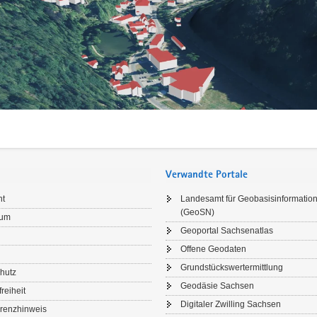
ll
)
Verwandte Portale
ht
Landesamt für Geobasisinformatio
(GeoSN)
sum
Geoportal Sachsenatlas
Offene Geodaten
Grundstückswertermittlung
hutz
Geodäsie Sachsen
freiheit
Digitaler Zwilling Sachsen
renzhinweis