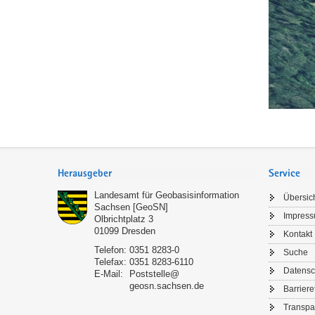
und
3D-
Stadtmode
(Tharandt
Footer-
Bereich
Herausgeber
Service
Landesamt für Geobasisinformation
Übersic
Sachsen [GeoSN]
Impres
Olbrichtplatz 3
01099
Dresden
Kontakt
Telefon:
0351 8283-0
Suche
Telefax:
0351 8283-6110
Datensc
E-Mail:
Poststelle@
geosn.sachsen.de
Barriere
Transpa