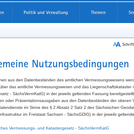
reifende
en
Politik und Verwaltung
Themen
Se
Schrif
gemeine Nutzungsbedingungen
t
onen aus den Datenbeständen des amtlichen Vermessungswesens wer
über das amtliche Vermessungswesen und das Liegenschaftskataster 
setz - SächsVermKatG) in der jeweils geltenden Fassung bereitgestellt. 
en oder Präsentationsausgaben aus den Datenbeständen der oberen
atendienste im Sinne des § 2 Absatz 2 Satz 2 des Sächsischen Geodat
frastruktur im Freistaat Sachsen - SächsGDIG) in der jeweils geltend
ches Vermessungs- und Katastergesetz - SächsVermKatG