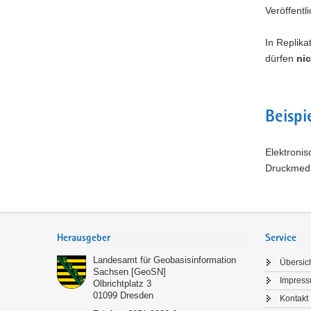
Veröffentl
In Replik
dürfen
nic
Beispi
Elektroni
Druck
Footer-
Bereich
Herausgeber
Service
Landesamt für Geobasisinformation
Übersic
Sachsen [GeoSN]
Impres
Olbrichtplatz 3
01099
Dresden
Kontakt