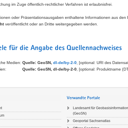
ichung im Zuge öffentlich-rechtlicher Verfahren ist erlaubnisfrei.
ationen oder Präsentationsausgaben enthaltene Informationen aus d
ht
veröffentlicht oder an Dritte weitergegeben werden.
ele für die Angabe des Quellennachweises
sche Medien:
Quelle: GeoSN,
dl-de/by-2-0
, [optional: URI des Datensa
medien:
Quelle: GeoSN, dl-de/by-2-0
, [optional: Produktname (
Verwandte Portale
ht
Landesamt für Geobasisinformatio
(GeoSN)
sum
Geoportal Sachsenatlas