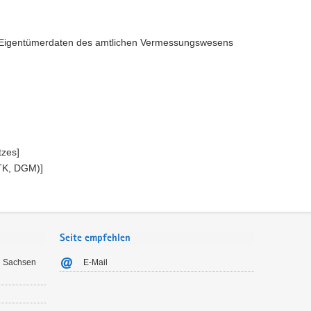
en Eigentümerdaten des amtlichen Vermessungswesens
tzes]
DTK, DGM)]
Seite empfehlen
n Sachsen
E-Mail