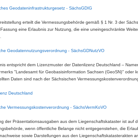
ches Geodateninfrastrukturgesetz - SächsGDIG
ereitstellung erteilt die Vermessungsbehörde gemäß § 1 Nr. 3 der Säc
 Fassung eine Erlaubnis zur Nutzung, die eine uneingeschränkte Weit
.
che Geodatennutzungsverordnung - SächsGDNutzVO
bnis entspricht dem Lizenzmuster der Datenlizenz Deutschland – Nam
rmerks "Landesamt für Geobasisinformation Sachsen (GeoSN)" oder k
tellten Daten sind nach der Sächsischen Vermessungskostenverordnung
zenz Deutschland
che Vermessungskostenverordnung - SächsVermKoVO
g der Präsentationsausgaben aus dem Liegenschaftskataster ist auf de
gsbehörde, wenn öffentliche Belange nicht entgegenstehen, die Erlau
nachweise sowie Darstellungen aus den Liegenschaftskatasterakten an 