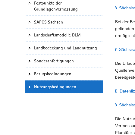
Festpunkte der
a
Sächsis
Grundlagenvermessung
v
i
SAPOS Sachsen
Bei der B
g
geltenden
a
Landschaftsmodelle DLM
ermöglicht
t
Landbedeckung und Landnutzung
i
Sächsis
o
Sonderanfertigungen
n
Die Erlau
Quellenve
Bezugsbedingungen
bereitges
Nutzungsbedingungen
Datenli
Sächsis
Die Nutzun
Vermessun
Flurstücks