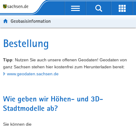
P
P
H
W
F
o
o
a
e
o
r
r
u
i
o
Geobasisinformation
t
t
p
t
t
a
a
t
e
e
l
l
i
r
r
Bestellung
Hauptinhalt
ü
n
n
e
-
b
a
h
I
B
e
v
a
n
e
Tipp
: Nutzen Sie auch unsere offenen Geodaten! Geodaten von
r
i
l
f
r
ganz Sachsen stehen hier kostenfrei zum Herunterladen bereit:
g
g
t
o
e
www.geodaten.sachsen.de
r
a
r
i
e
t
m
c
i
i
a
h
Wie geben wir Höhen- und 3D-
f
o
t
Stadtmodelle ab?
e
n
i
n
o
d
n
Sie können die
e
N