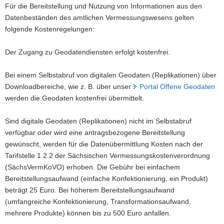
Für die Bereitstellung und Nutzung von Informationen aus den
e
Datenbeständen des amtlichen Vermessungswesens gelten
s
folgende Kostenregelungen:
t
e
Der Zugang zu Geodatendiensten erfolgt kostenfrei.
l
l
Bei einem Selbstabruf von digitalen Geodaten (Replikationen) über
f
Downloadbereiche, wie z. B. über unser
Portal Offene Geodaten
o
werden die Geodaten kostenfrei übermittelt.
r
m
Sind digitale Geodaten (Replikationen) nicht im Selbstabruf
u
verfügbar oder wird eine antragsbezogene Bereitstellung
l
gewünscht, werden für die Datenübermittlung Kosten nach der
a
Tarifstelle 1.2.2 der Sächsischen Vermessungskostenverordnung
r
(SächsVermKoVO) erhoben. Die Gebühr bei einfachem
Bereitstellungsaufwand (einfache Konfektionierung, ein Produkt)
beträgt 25 Euro. Bei höherem Bereitstellungsaufwand
(umfangreiche Konfektionierung, Transformationsaufwand,
mehrere Produkte) können bis zu 500 Euro anfallen.