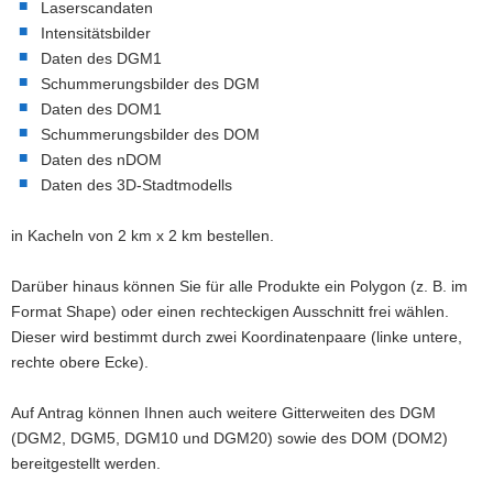
Laserscandaten
a
Intensitätsbilder
v
Daten des DGM1
i
Schummerungsbilder des DGM
g
Daten des DOM1
a
Schummerungsbilder des DOM
t
Daten des nDOM
i
Daten des 3D-Stadtmodells
o
n
in Kacheln von 2 km x 2 km bestellen.
Darüber hinaus können Sie für alle Produkte ein Polygon (z. B. im
Format Shape) oder einen rechteckigen Ausschnitt frei wählen.
Dieser wird bestimmt durch zwei Koordinatenpaare (linke untere,
rechte obere Ecke).
Auf Antrag können Ihnen auch weitere Gitterweiten des DGM
(DGM2, DGM5, DGM10 und DGM20) sowie des DOM (DOM2)
bereitgestellt werden.