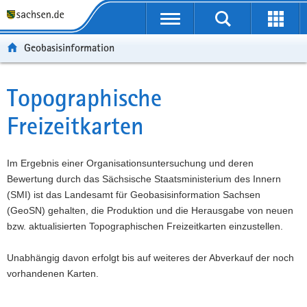
P
P
H
W
F
o
o
a
e
o
r
r
u
i
o
Geobasisinformation
t
t
p
t
t
a
a
t
e
e
l
l
i
r
r
Topographische
Hauptinhalt
ü
n
n
e
-
Freizeitkarten
b
a
h
I
B
e
v
a
n
e
r
i
l
f
r
Im Ergebnis einer Organisationsuntersuchung und deren
g
g
t
o
e
Bewertung durch das Sächsische Staatsministerium des Innern
r
a
r
i
(SMI) ist das Landesamt für Geobasisinformation Sachsen
e
t
m
c
(GeoSN) gehalten, die Produktion und die Herausgabe von neuen
i
i
a
h
bzw. aktualisierten Topographischen Freizeitkarten einzustellen.
f
o
t
e
n
i
Unabhängig davon erfolgt bis auf weiteres der Abverkauf der noch
n
o
vorhandenen Karten.
d
n
e
N