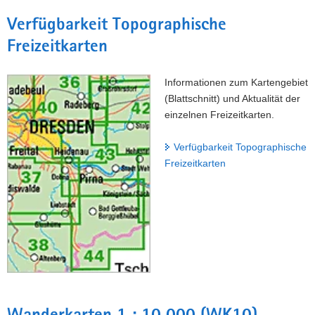
a
Verfügbarkeit Topographische
v
Freizeitkarten
i
g
a
Informationen zum Kartengebiet
t
(Blattschnitt) und Aktualität der
i
einzelnen Freizeitkarten.
o
n
Verfügbarkeit Topographische
Freizeitkarten