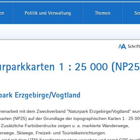
reifende
en
Politik und Verwaltung
Themen
Se
Schrif
rparkkarten 1 : 25 000 (NP25
t
park Erzgebirge/Vogtland
enarbeit mit dem Zweckverband "Naturpark Erzgebirge/Vogtland" wur
karten (NP25) auf der Grundlage der topographischen Karten 1 : 25 0
. Zusätzliche Farbüberdrucke zeigen u. a. markierte Wanderwege,
wege, Skiwege, Freizeit- und Touristikeinrichtungen.
n sind mit dem UTM-Koordinatensystem versehen und somit GPS-taugli