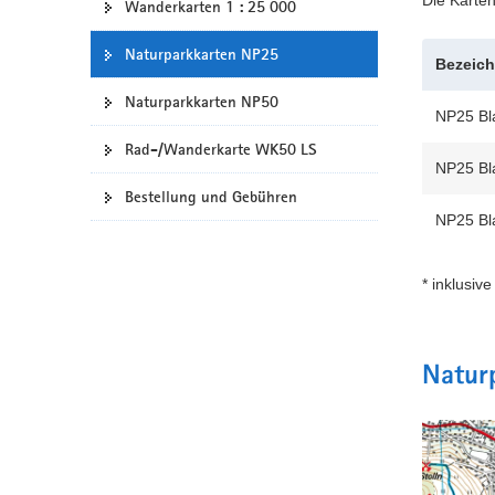
Wanderkarten 1 : 25 000
a
v
Naturparkkarten NP25
Bezeic
i
g
Naturparkkarten NP50
NP25 Bla
a
Rad-/Wanderkarte WK50 LS
t
NP25 Bla
i
Bestellung und Gebühren
o
NP25 Bla
n
* inklusiv
Natur