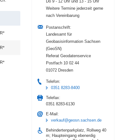
Do 9 - 12 Uhr und 13 - 15 Uhr
Weitere Termine jederzeit gerne
nach Vereinbarung
Postanschrift:
R*
Landesamt für
Geobasisinformation Sachsen
R*
(GeoSN)
Referat Geodatenservice
R*
Postfach 10 02 44
01072 Dresden
Telefon:
0351 8283-8400
Telefax:
0351 8283-6130
E-Mail:
verkauf@geosn.sachsen.de
Behindertenparkplatz, Rollweg 40
m; Haupteingang ebenerdig