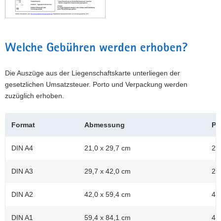
Welche Gebühren werden erhoben?
Die Auszüge aus der Liegenschaftskarte unterliegen der
gesetzlichen Umsatzsteuer. Porto und Verpackung werden
zuzüglich erhoben.
Format
Abmessung
Pa
DIN A4
21,0 x 29,7 cm
23
DIN A3
29,7 x 42,0 cm
23
DIN A2
42,0 x 59,4 cm
47
DIN A1
59,4 x 84,1 cm
47