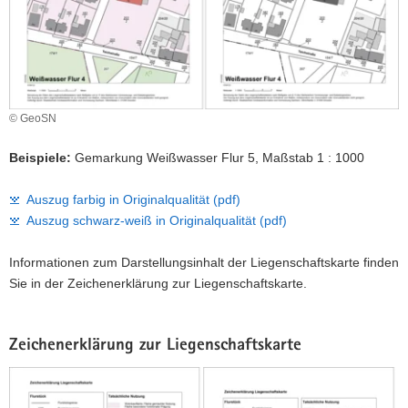
a
v
i
g
a
© GeoSN
t
i
Beispiele:
Gemarkung Weißwasser Flur 5, Maßstab 1 : 1000
o
n
Auszug farbig in Originalqualität (pdf)
Auszug schwarz-weiß in Originalqualität (pdf)
Informationen zum Darstellungsinhalt der Liegenschaftskarte finden
Sie in der Zeichenerklärung zur Liegenschaftskarte.
Zeichenerklärung zur Liegenschaftskarte