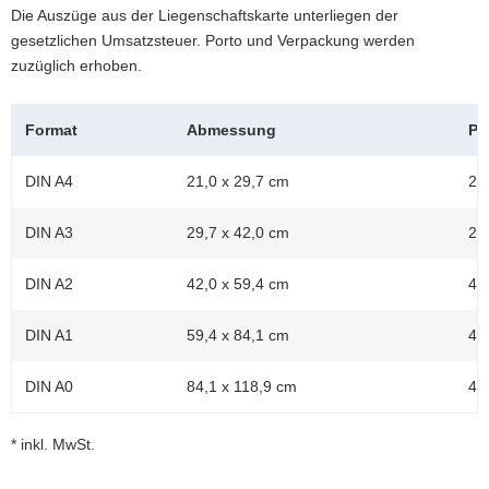
Die Auszüge aus der Liegenschaftskarte unterliegen der
gesetzlichen Umsatzsteuer. Porto und Verpackung werden
zuzüglich erhoben.
Format
Abmessung
Pa
DIN A4
21,0 x 29,7 cm
23
DIN A3
29,7 x 42,0 cm
23
DIN A2
42,0 x 59,4 cm
47
DIN A1
59,4 x 84,1 cm
47
DIN A0
84,1 x 118,9 cm
47
* inkl. MwSt.