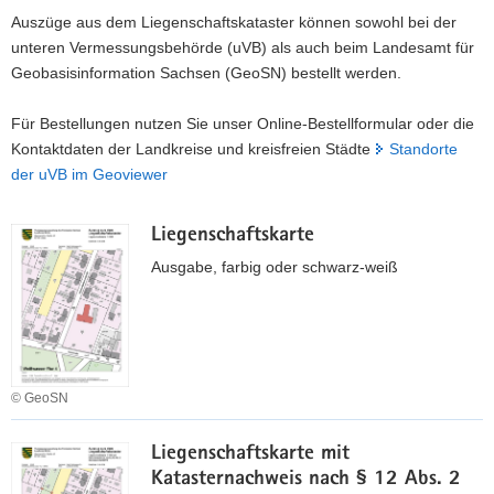
Auszüge aus dem Liegenschaftskataster können sowohl bei der
a
unteren Vermessungsbehörde (uVB) als auch beim Landesamt für
v
Geobasisinformation Sachsen (GeoSN) bestellt werden.
i
g
Für Bestellungen nutzen Sie unser Online-Bestellformular oder die
a
Kontaktdaten der Landkreise und kreisfreien Städte
Standorte
t
der uVB im Geoviewer
i
o
n
Liegenschaftskarte
Ausgabe, farbig oder schwarz-weiß
© GeoSN
L
Liegenschaftskarte mit
i
Katasternachweis nach § 12 Abs. 2
e