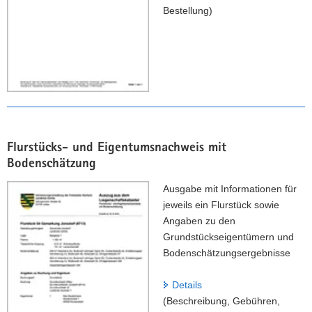
b
b
Bestellung)
u
ü
n
h
g
r
,
e
G
n
e
,
b
B
ü
e
Flurstücks- und Eigentumsnachweis mit
h
s
Bodenschätzung
r
t
e
e
Ausgabe mit Informationen für
n
l
jeweils ein Flurstück sowie
,
l
Angaben zu den
B
u
Grundstückseigentümern und
e
n
Bodenschätzungsergebnisse
s
g
t
)
Details
e
(Beschreibung, Gebühren,
l