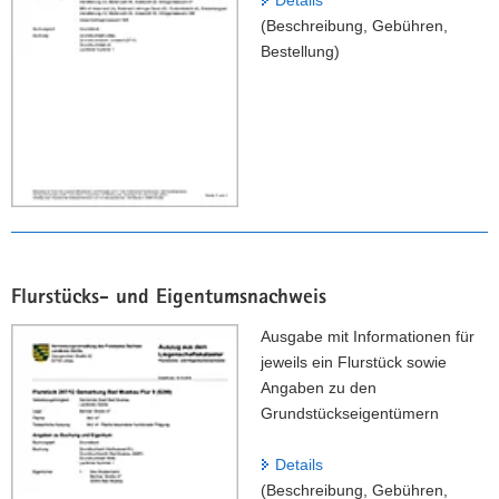
Details
w
e
n
(Beschreibung, Gebühren,
e
s
s
Bestellung)
i
t
c
s
e
h
(
l
ä
B
l
t
e
u
z
s
n
u
c
g
n
h
)
g
r
(
e
Flurstücks- und Eigentumsnachweis
B
i
e
b
Ausgabe mit Informationen für
s
u
jeweils ein Flurstück sowie
c
n
Angaben zu den
h
g
Grundstückseigentümern
r
,
e
G
Details
i
e
(Beschreibung, Gebühren,