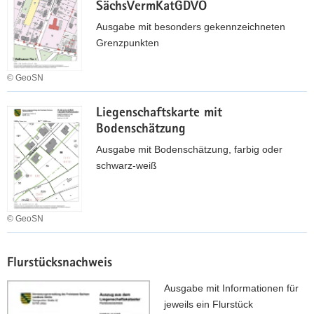
SächsVermKatGDVO
g
e
Ausgabe mit besonders gekennzeichneten
n
Grenzpunkten
s
c
© GeoSN
h
L
a
Liegenschaftskarte mit
i
f
Bodenschätzung
e
t
g
Ausgabe mit Bodenschätzung, farbig oder
s
e
schwarz-weiß
k
n
a
s
r
c
t
© GeoSN
h
e
L
a
(
i
f
Flurstücksnachweis
B
e
t
e
g
Ausgabe mit Informationen für
s
s
e
jeweils ein Flurstück
k
c