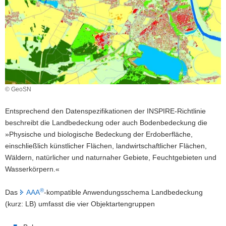
a
v
i
g
a
t
i
© GeoSN
o
n
Entsprechend den Datenspezifikationen der INSPIRE-Richtlinie
beschreibt die Landbedeckung oder auch Bodenbedeckung die
»Physische und biologische Bedeckung der Erdoberfläche,
einschließlich künstlicher Flächen, landwirtschaftlicher Flächen,
Wäldern, natürlicher und naturnaher Gebiete, Feuchtgebieten und
Wasserkörpern.«
®
Das
AAA
-kompatible Anwendungsschema Landbedeckung
(kurz: LB) umfasst die vier Objektartengruppen