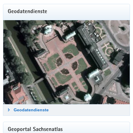
Geodatendienste
Geodatendienste
Historische Luftbilder 2023-2024
Geoportal Sachsenatlas
Sachsen aus der Vogelperspektive – auf