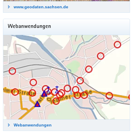
www.geodaten.sachsen.de
Webanwendungen
Schritt für Schritt durchs Geoportal
Sachsenatlas
Monatliche Online-Schulung
Wir zeigen Ihnen den Weg zu Luftbildern und Waldflächen,
zu Flurstücken und Hochwasserdaten – einfach allem, was
sich thematisch in einem Koordinatensystem abbilden lässt.
Damit Sie in Zukunft digitale Karten souverän nutzen – im
Job und im Alltag.
Informationen zur Anmeldung
Webanwendungen