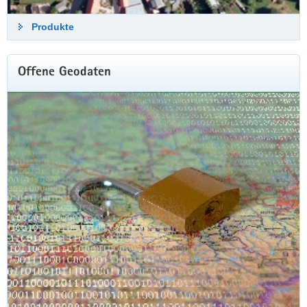
Produkte
Raststätte Auerswalder Blick bei Chemnitz
Hier stellen wir Ihnen einen monatlich wechselnden
Ausschnitt aus unserer Luftbilddatenbank vor.
Offene Geodaten
Luftbild des Monats