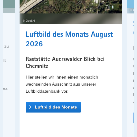
Liegenschaftskataster
a
© Ge
Digitale
v
Orthophotos
i
© GeoSN
S
2025
g
G
Luftbild des Monats August
festpunkte.online
a
Tag des
t
2026
n zu
Grenzsteins
M
i
-
Offene
o
Raststätte Auerswalder Blick bei
Wi
llt
Geodaten
n
Chemnitz
Wa
Services
Ho
r
der
Hier stellen wir Ihnen einen monatlich
t
GeoBaK
wechselnden Ausschnitt aus unserer
ab
iese
Luftbilddatenbank vor.
K
Al
Luftbild des Monats