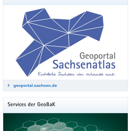
Zeitreise mit historischen Luftbildern
Das Landesamt für Geobasisinformation Sachsen (GeoSN)
lässt den Freistaat regelmäßig aus der Luft fotografieren.
Aus diesen Aufnahmen entstehen hochpräzise Digitale
Orthophotos (DOP), die anschließend im Geoportal
veröffentlicht werden. Sobald neue Luftbilder verfügbar sind,
werden die bisherigen Aufnahmen als historische Zeitscheibe
archiviert. Mit der Freigabe der Webkarte »Historische DOP
2023–2024« setzt das GeoSN diese bewährte Tradition nun
fort.
www.geoportal.sachsen.de
geoportal.sachsen.de
Services der GeoBaK