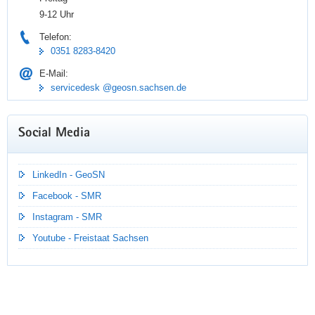
9-12 Uhr
Telefon:
0351 8283-8420
E-Mail:
servicedesk @geosn.sachsen.de
Social Media
Der römische ‚Terminus‘ oder auch:
LinkedIn - GeoSN
»Tag des Grenzsteins«
Facebook - SMR
Instagram - SMR
23.02.2026
Youtube - Freistaat Sachsen
Was hat der römische ‚Terminus‘ mit unserem GeoSN
gemein? Vielleicht bringt ja ein kurzer Blick zurück und in die
jetzigen Tätigkeiten eines Referates in unserem Hause Licht
ins Dunkel.