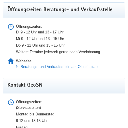
Öffnungszeiten Beratungs- und Verkaufsstelle
Neustart für festpunkte.online
Öffnungszeiten:
Di 9 - 12 Uhr und 13 - 17 Uhr
Mi 9 - 12 Uhr und 13 - 15 Uhr
Zum 31. März 2026 wird das Vertriebssystem für
Do 9 - 12 Uhr und 13 - 15 Uhr
Festpunktdaten der sächsischen Grundlagenvermessung auf
Weitere Termine jederzeit gerne nach Vereinbarung
eine neue Version umgestellt und aktualisiert.
Webseite:
Beratungs- und Verkaufsstelle am Olbrichtplatz
festpunkte.online
Kontakt GeoSN
Öffnungszeiten:
(Servicezeiten)
Montag bis Donnerstag
9-12 und 13-15 Uhr
Freitag