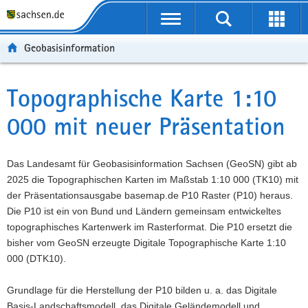
P
P
H
W
F
o
o
a
e
o
r
r
u
i
o
Geobasisinformation
t
t
p
t
t
a
a
t
e
e
l
l
i
r
r
Topographische Karte 1:10
Hauptinhalt
ü
n
n
e
-
000 mit neuer Präsentation
b
a
h
I
B
e
v
a
n
e
r
i
l
f
r
Das Landesamt für Geobasisinformation Sachsen (GeoSN) gibt ab
g
g
t
o
e
2025 die Topographischen Karten im Maßstab 1:10 000 (TK10) mit
r
a
r
i
der Präsentationsausgabe basemap.de P10 Raster (P10) heraus.
e
t
m
c
Die P10 ist ein von Bund und Ländern gemeinsam entwickeltes
i
i
a
h
topographisches Kartenwerk im Rasterformat. Die P10 ersetzt die
f
o
t
bisher vom GeoSN erzeugte Digitale Topographische Karte 1:10
e
n
i
000 (DTK10).
n
o
d
n
Grundlage für die Herstellung der P10 bilden u. a. das Digitale
e
Basis-Landschaftsmodell, das Digitale Geländemodell und
N