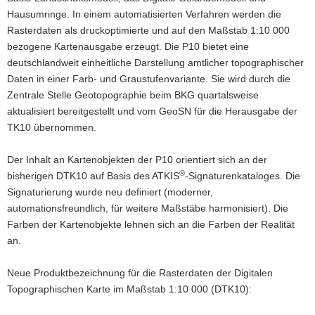
Hausumringe. In einem automatisierten Verfahren werden die
a
Rasterdaten als druckoptimierte und auf den Maßstab 1:10 000
v
bezogene Kartenausgabe erzeugt. Die P10 bietet eine
i
deutschlandweit einheitliche Darstellung amtlicher topographischer
g
Daten in einer Farb- und Graustufenvariante. Sie wird durch die
a
Zentrale Stelle Geotopographie beim BKG quartalsweise
t
aktualisiert bereitgestellt und vom GeoSN für die Herausgabe der
i
TK10 übernommen.
o
n
Der Inhalt an Kartenobjekten der P10 orientiert sich an der
®
bisherigen DTK10 auf Basis des ATKIS
-Signaturenkataloges. Die
Signaturierung wurde neu definiert (moderner,
automationsfreundlich, für weitere Maßstäbe harmonisiert). Die
Farben der Kartenobjekte lehnen sich an die Farben der Realität
an.
Neue Produktbezeichnung für die Rasterdaten der Digitalen
Topographischen Karte im Maßstab 1:10 000 (DTK10):