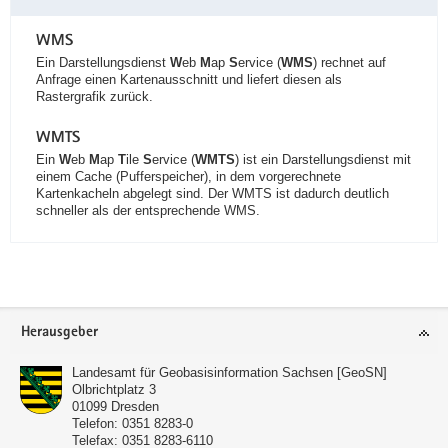
WMS
Ein Darstellungsdienst
W
eb
M
ap
S
ervice (
WMS
) rechnet auf
Anfrage einen Kartenausschnitt und liefert diesen als
Rastergrafik zurück.
WMTS
Ein
W
eb
M
ap
T
ile
S
ervice (
WMTS
) ist ein Darstellungsdienst mit
einem Cache (Pufferspeicher), in dem vorgerechnete
Kartenkacheln abgelegt sind. Der WMTS ist dadurch deutlich
schneller als der entsprechende WMS.
Footer-
Herausgeber
Bereich
Landesamt für Geobasisinformation Sachsen [GeoSN]
Olbrichtplatz 3
01099
Dresden
Telefon:
0351 8283-0
Telefax:
0351 8283-6110