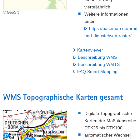
vierteljährlich
a
© GeoSN
Weitere Informationen
v
unter
i
https://basemap.de/produ
g
und-dienste/web-raster/
a
t
Kartenviewer
i
Beschreibung WMS
o
Beschreibung WMTS
n
FAQ Smart Mapping
WMS Topographische Karten gesamt
Digitale Topographische
Karten der Maßstabsreihe
DTK25 bis DTK100
automatischer Wechsel