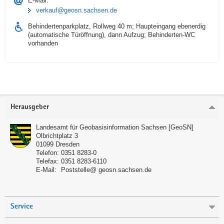
E-Mail:
verkauf@geosn.sachsen.de
Behindertenparkplatz, Rollweg 40 m; Haupteingang ebenerdig
(automatische Türöffnung), dann Aufzug; Behinderten-WC
vorhanden
Footer-
Herausgeber
Bereich
Landesamt für Geobasisinformation Sachsen [GeoSN]
Olbrichtplatz 3
01099
Dresden
Telefon:
0351 8283-0
Telefax:
0351 8283-6110
E-Mail:
Poststelle@ geosn.sachsen.de
Service