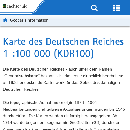
P
P
H
W
F
o
o
a
e
o
r
r
u
i
o
Geobasisinformation
t
t
p
t
t
a
a
t
e
e
l
l
i
r
r
Karte des Deutschen Reiches
Hauptinhalt
ü
n
n
e
-
1 :100 000 (KDR100)
b
a
h
I
B
e
v
a
n
e
r
i
l
f
r
Die Karte des Deutschen Reiches - auch unter dem Namen
g
g
t
o
e
"Generalstabskarte" bekannt - ist das erste einheitlich bearbeitete
r
a
r
i
und flächendeckende Kartenwerk für das Gebiet des damaligen
e
t
m
c
Deutschen Reiches.
i
i
a
h
f
o
t
Die topographische Aufnahme erfolgte 1878 - 1904.
e
n
i
Neubearbeitungen und teilweise Aktualisierungen wurden bis 1945
n
o
durchgeführt. Die Karten wurden einfarbig herausgegeben. Ab
d
n
1914 wurde begonnen, sogenannte Großblätter (GB) durch den
e
Zusammendruck von jeweils 4 Normalblättern (NB) zu erstellen.
N