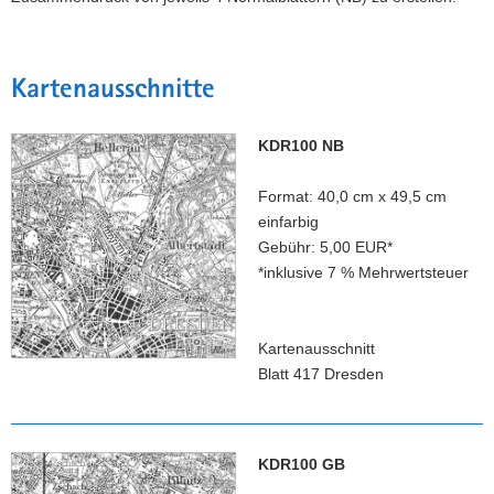
a
v
i
Kartenausschnitte
g
a
KDR100 NB
t
i
Format: 40,0 cm x 49,5 cm
o
einfarbig
n
Gebühr: 5,00 EUR*
*inklusive 7 % Mehrwertsteuer
Kartenausschnitt
Blatt 417 Dresden
KDR100 GB