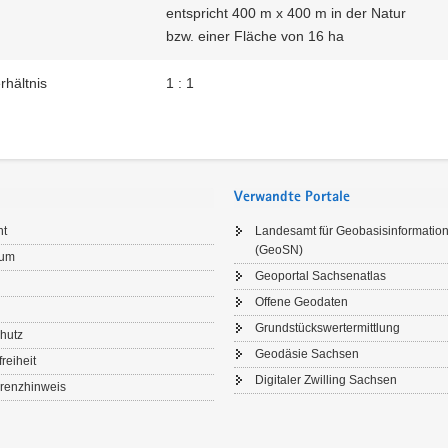
entspricht 400 m x 400 m in der Natur
bzw. einer Fläche von 16 ha
rhältnis
1 : 1
Verwandte Portale
ht
Landesamt für Geobasisinformatio
(GeoSN)
sum
Geoportal Sachsenatlas
Offene Geodaten
Grundstückswertermittlung
hutz
Geodäsie Sachsen
freiheit
Digitaler Zwilling Sachsen
renzhinweis