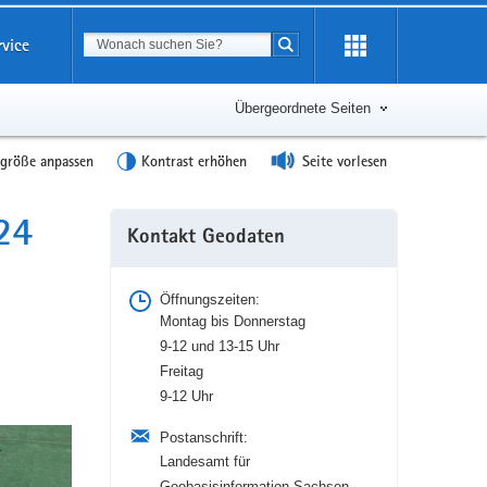
Suchbegriff
rvice
Suche starten
Übergeordnete Seiten
tgröße anpassen
Kontrast erhöhen
Seite vorlesen
24
Weitere
Kontakt Geodaten
Information
Öffnungszeiten:
Montag bis Donnerstag
9-12 und 13-15 Uhr
Freitag
9-12 Uhr
Postanschrift:
Landesamt für
Geobasisinformation Sachsen