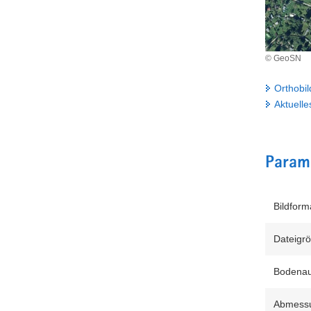
© GeoSN
Orthobil
Aktuell
Parame
Bildform
Dateigr
Bodenau
Abmessu