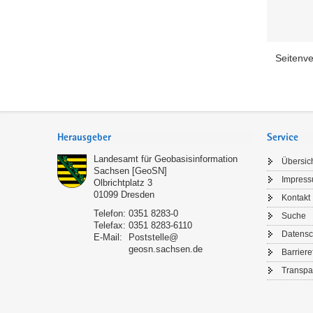
Seitenve
Footer-
Bereich
Herausgeber
Service
Landesamt für Geobasisinformation
Übersic
Sachsen [GeoSN]
Impres
Olbrichtplatz 3
01099
Dresden
Kontakt
Telefon:
0351 8283-0
Suche
Telefax:
0351 8283-6110
Datensc
E-Mail:
Poststelle@
geosn.sachsen.de
Barriere
Transpa