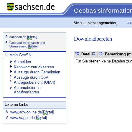
Geobasisinformati
an
Sie sind
nicht angemeldet
.
Downloadbereich
sachsen.de
Geobasisinformation und
Vermessung
Datei
Bemerkung (mi
Mein GeoSN
Für Sie stehen keine Dateien zu
Anmelden
Kennwort zurücksetzen
Auszüge durch Gemeinden
Auszüge durch ÖbVI
Antragsübersicht (ÖbVI)
Automatisiertes
Abrufverfahren
Externe Links
www.adv-online.de
www.sapos.de