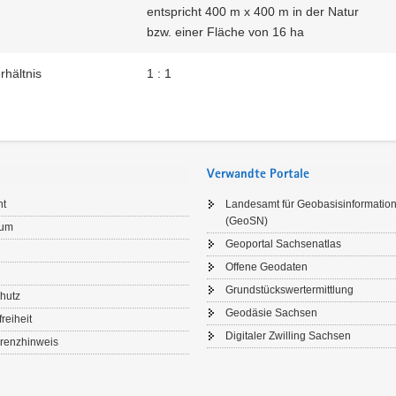
entspricht 400 m x 400 m in der Natur
bzw. einer Fläche von 16 ha
rhältnis
1 : 1
Verwandte Portale
ht
Landesamt für Geobasisinformatio
(GeoSN)
sum
Geoportal Sachsenatlas
Offene Geodaten
Grundstückswertermittlung
hutz
Geodäsie Sachsen
freiheit
Digitaler Zwilling Sachsen
renzhinweis