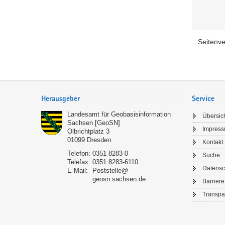
Seitenve
Footer-
Bereich
Herausgeber
Service
Landesamt für Geobasisinformation
Übersic
Sachsen [GeoSN]
Impres
Olbrichtplatz 3
01099
Dresden
Kontakt
Telefon:
0351 8283-0
Suche
Telefax:
0351 8283-6110
Datensc
E-Mail:
Poststelle@
geosn.sachsen.de
Barriere
Transpa