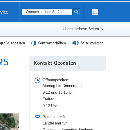
Suchbegriff
rvice
Suche starten
Übergeordnete Seiten
tgröße anpassen
Kontrast erhöhen
Seite vorlesen
25
Weitere
Kontakt Geodaten
Information
Öffnungszeiten:
Montag bis Donnerstag
9-12 und 13-15 Uhr
Freitag
9-12 Uhr
Postanschrift:
Landesamt für
Geobasisinformation Sachsen