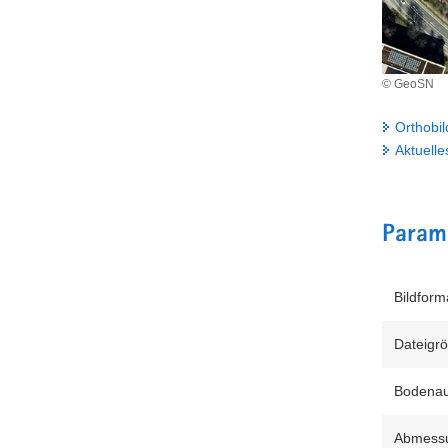
© GeoSN
Orthobil
Aktuell
Parame
Bildform
Dateigr
Bodenau
Abmessu