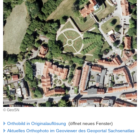
a
v
i
g
a
t
i
o
n
© GeoSN
Orthobild in Originalauflösung
(öffnet neues Fenster)
Aktuelles Orthophoto im Geoviewer des Geoportal Sachsenatlas