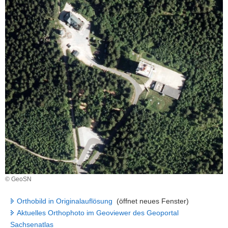
a
v
i
g
a
t
i
o
n
© GeoSN
Orthobild in Originalauflösung
(öffnet neues Fenster)
Aktuelles Orthophoto im Geoviewer des Geoportal
Sachsenatlas