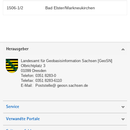
1506-1/2
Bad Elster/Markneukirchen
Footer-
Herausgeber
Bereich
Landesamt für Geobasisinformation Sachsen [GeoSN]
Olbrichtplatz 3
01099
Dresden
Telefon:
0351 8283-0
Telefax:
0351 8283-6110
E-Mail:
Poststelle@ geosn.sachsen.de
Service
Verwandte Portale