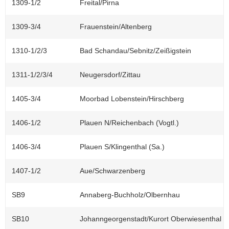
1309-1/2
Freital/Pirna
1309-3/4
Frauenstein/Altenberg
1310-1/2/3
Bad Schandau/Sebnitz/Zeißigstein
1311-1/2/3/4
Neugersdorf/Zittau
1405-3/4
Moorbad Lobenstein/Hirschberg
1406-1/2
Plauen N/Reichenbach (Vogtl.)
1406-3/4
Plauen S/Klingenthal (Sa.)
1407-1/2
Aue/Schwarzenberg
SB9
Annaberg-Buchholz/Olbernhau
SB10
Johanngeorgenstadt/Kurort Oberwiesenthal