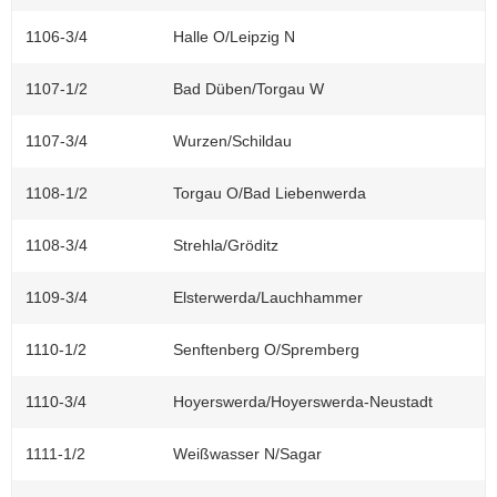
a
1106-3/4
Halle O/Leipzig N
v
i
1107-1/2
Bad Düben/Torgau W
g
a
1107-3/4
Wurzen/Schildau
t
i
1108-1/2
Torgau O/Bad Liebenwerda
o
n
1108-3/4
Strehla/Gröditz
1109-3/4
Elsterwerda/Lauchhammer
1110-1/2
Senftenberg O/Spremberg
1110-3/4
Hoyerswerda/Hoyerswerda-Neustadt
1111-1/2
Weißwasser N/Sagar