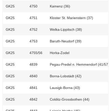
GK25
4750
Kamenz (36)
GK25
4751
Kloster St. Marienstern (37)
GK25
4752
Welka-Lippitsch (38)
GK25
4753
Baruth-Neudorf (39)
GK25
4755/56
Horka-Zodel
GK25
4839
Pegau-Predel n. Hemmendorf (41/57)
GK25
4840
Borna-Lobstädt (42)
GK25
4841
Lausigk-Borna (43)
GK25
4842
Colditz-Grossbothen (44)
GK25
4843
Leisnig-Hartha (45)