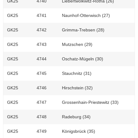
GK25
4740
Liebertwolkwitz-Rötha (26)
GK25
4741
Naunhof-Otterwisch (27)
GK25
4742
Grimma-Trebsen (28)
GK25
4743
Mutzschen (29)
GK25
4744
Oschatz-Mügeln (30)
GK25
4745
Stauchnitz (31)
GK25
4746
Hirschstein (32)
GK25
4747
Grossenhain-Priestewitz (33)
GK25
4748
Radeburg (34)
GK25
4749
Königsbrück (35)