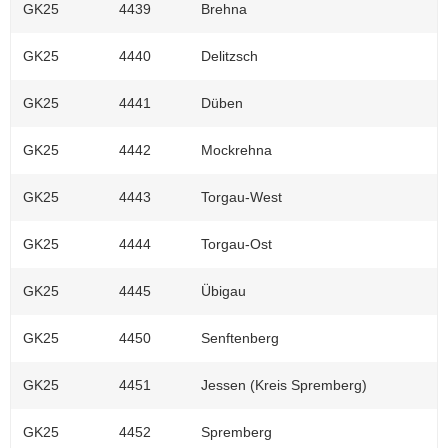
GK25
4439
Brehna
a
v
GK25
4440
Delitzsch
i
g
GK25
4441
Düben
a
t
GK25
4442
Mockrehna
i
o
GK25
4443
Torgau-West
n
GK25
4444
Torgau-Ost
GK25
4445
Übigau
GK25
4450
Senftenberg
GK25
4451
Jessen (Kreis Spremberg)
GK25
4452
Spremberg