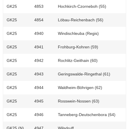
GK25
4853
Hochkirch-Czorneboh (55)
GK25
4854
Löbau-Reichenbach (56)
GK25
4940
Windischleuba (Regis)
GK25
4941
Frohburg-Kohren (59)
GK25
4942
Rochlitz-Geithain (60)
GK25
4943
Geringswalde-Ringethal (61)
GK25
4944
Waldheim-Böhrigen (62)
GK25
4945
Rosswein-Nossen (63)
GK25
4946
Tanneberg-Deutschenbora (64)
GK25 (N)
4947
Wilsdruff