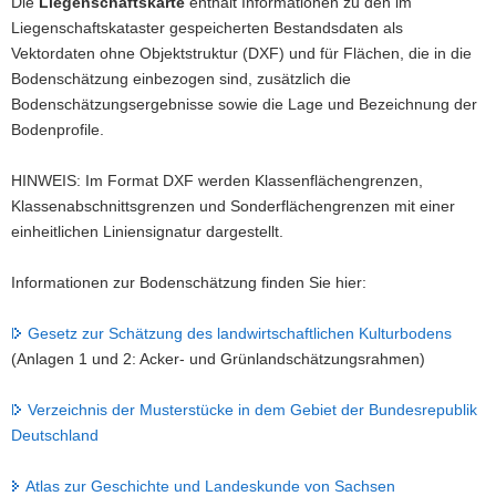
Die
Liegenschaftskarte
enthält Informationen zu den im
a
Liegenschaftskataster gespeicherten Bestandsdaten als
v
Vektordaten ohne Objektstruktur (DXF) und für Flächen, die in die
i
Bodenschätzung einbezogen sind, zusätzlich die
g
Bodenschätzungsergebnisse sowie die Lage und Bezeichnung der
a
Bodenprofile.
t
i
HINWEIS: Im Format DXF werden Klassenflächengrenzen,
o
Klassenabschnittsgrenzen und Sonderflächengrenzen mit einer
n
einheitlichen Liniensignatur dargestellt.
Informationen zur Bodenschätzung finden Sie hier:
Gesetz zur Schätzung des landwirtschaftlichen Kulturbodens
(Anlagen 1 und 2: Acker- und Grünlandschätzungsrahmen)
Verzeichnis der Musterstücke in dem Gebiet der Bundesrepublik
Deutschland
Atlas zur Geschichte und Landeskunde von Sachsen