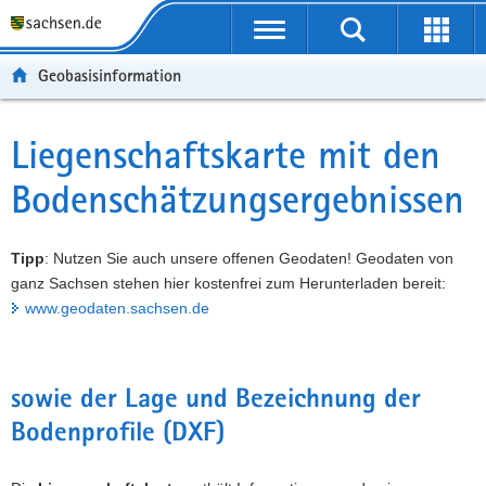
P
P
H
W
F
o
o
a
e
o
r
r
u
i
o
Geobasisinformation
t
t
p
t
t
a
a
t
e
e
l
l
i
r
r
Liegenschaftskarte mit den
Hauptinhalt
ü
n
n
e
-
Bodenschätzungsergebnissen
b
a
h
I
B
e
v
a
n
e
r
i
l
f
r
Tipp
: Nutzen Sie auch unsere offenen Geodaten! Geodaten von
g
g
t
o
e
ganz Sachsen stehen hier kostenfrei zum Herunterladen bereit:
r
a
r
i
www.geodaten.sachsen.de
e
t
m
c
i
i
a
h
f
o
t
e
n
i
sowie der Lage und Bezeichnung der
n
o
Bodenprofile (DXF)
d
n
e
N