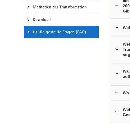
Ich
209
a
Methoden der Transformation
Gib
v
Download
i
g
Wel
Häufig gestellte Fragen (FAQ)
a
t
Wel
i
Tra
o
sog
n
War
auß
Wo 
Wel
Geo