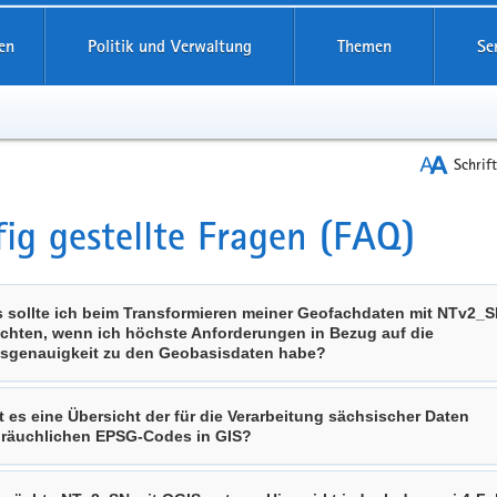
reifende
en
Politik und Verwaltung
Themen
Se
Schrif
ig gestellte Fragen (FAQ)
t
 sollte ich beim Transformieren meiner Geofachdaten mit NTv2_
chten, wenn ich höchste Anforderungen in Bezug auf die
sgenauigkeit zu den Geobasisdaten habe?
t es eine Übersicht der für die Verarbeitung sächsischer Daten
räuchlichen EPSG-Codes in GIS?