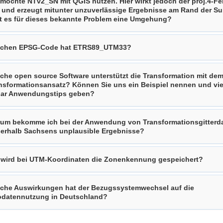
 möchte NTv2_SN mit QGIS nutzen. Hier wirkt jedoch der proj.4-Feh
 und erzeugt mitunter unzuverlässige Ergebnisse am Rand der Sub
t es für dieses bekannte Problem eine Umgehung?
chen EPSG-Code hat ETRS89_UTM33?
che open source Software unterstützt die Transformation mit de
nsformationsansatz? Können Sie uns ein Beispiel nennen und viel
ar Anwendungstips geben?
um bekomme ich bei der Anwendung von Transformationsgitterd
erhalb Sachsens unplausible Ergebnisse?
wird bei UTM-Koordinaten die Zonenkennung gespeichert?
che Auswirkungen hat der Bezugssystemwechsel auf die
datennutzung in Deutschland?