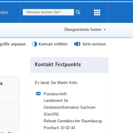
Suchbegriff
rvice
Suche starten
Übergeordnete Seiten
tgröße anpassen
Kontrast erhöhen
Seite vorlesen
Weitere
Kontakt Festpunkte
Information
Es berät Sie Martin Köhr.
SN
Postanschrift:
Landesamt für
Geobasisinformation Sachsen
(GeoSN)
Referat Geodätischer Raumbezug
Postfach 10 02 44