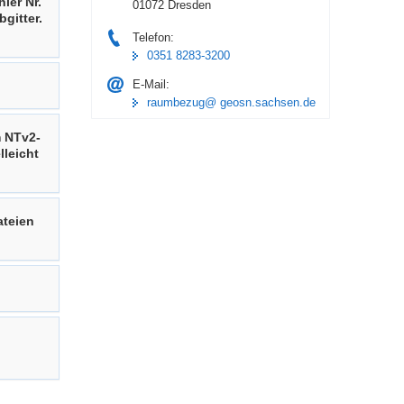
ler Nr.
01072 Dresden
gitter.
Telefon:
0351 8283-3200
E-Mail:
raumbezug@ geosn.sachsen.de
m NTv2-
leicht
ateien