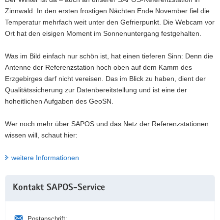
Zinnwald. In den ersten frostigen Nächten Ende November fiel die
a
Temperatur mehrfach weit unter den Gefrierpunkt. Die Webcam vor
v
Ort hat den eisigen Moment im Sonnenuntergang festgehalten.
i
g
Was im Bild einfach nur schön ist, hat einen tieferen Sinn: Denn die
a
Antenne der Referenzstation hoch oben auf dem Kamm des
t
Erzgebirges darf nicht vereisen. Das im Blick zu haben, dient der
i
Qualitätssicherung zur Datenbereitstellung und ist eine der
o
hoheitlichen Aufgaben des GeoSN.
n
Wer noch mehr über SAPOS und das Netz der Referenzstationen
wissen will, schaut hier:
weitere Informationen
Weitere
Kontakt SAPOS-Service
Information
Postanschrift: