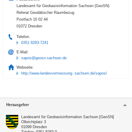
Landesamt für Geobasisinformation Sachsen (GeoSN)
Referat Geodätischer Raumbezug
Postfach 10 02 44
01072 Dresden
Telefon:
0351 8283-7241
E-Mail:
sapos@geosn.sachsen.de
Webseite:
http://www.landesvermessung. sachsen.de/sapos/
Footer-
Herausgeber
Bereich
Landesamt für Geobasisinformation Sachsen [GeoSN]
Olbrichtplatz 3
01099
Dresden
Telefon:
0351 8283-0