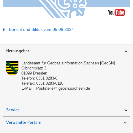
a
v
i
g
Bericht und Bilder vom 05.06.2024
a
t
i
Footer-
Herausgeber
o
Bereich
n
Landesamt für Geobasisinformation Sachsen [GeoSN]
Olbrichtplatz 3
01099
Dresden
Telefon:
0351 8283-0
Telefax:
0351 8283-6110
E-Mail:
Poststelle@ geosn.sachsen.de
Service
Verwandte Portale