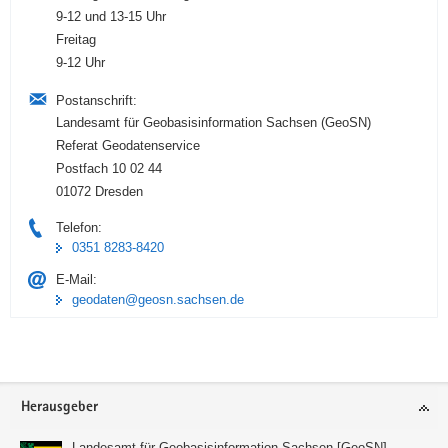
9-12 und 13-15 Uhr
Freitag
9-12 Uhr
Postanschrift:
Landesamt für Geobasisinformation Sachsen (GeoSN)
Referat Geodatenservice
Postfach 10 02 44
01072 Dresden
Telefon:
0351 8283-8420
E-Mail:
geodaten@geosn.sachsen.de
Footer-
Herausgeber
Bereich
Landesamt für Geobasisinformation Sachsen [GeoSN]