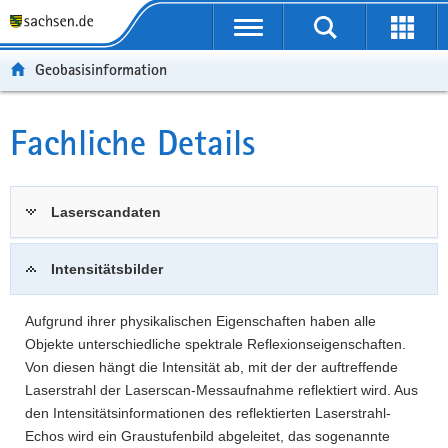
P
P
H
W
F
o
o
a
e
o
r
r
u
i
o
Geobasisinformation
t
t
p
t
t
a
a
t
e
e
l
l
i
r
r
Fachliche Details
Hauptinhalt
ü
n
n
e
-
b
a
h
I
B
e
v
a
n
e
Laserscandaten
r
i
l
f
r
g
g
t
o
e
r
a
r
i
Intensitätsbilder
e
t
m
c
i
i
a
h
Aufgrund ihrer physikalischen Eigenschaften haben alle
f
o
t
Objekte unterschiedliche spektrale Reflexionseigenschaften.
e
n
i
Von diesen hängt die Intensität ab, mit der der auftreffende
n
o
Laserstrahl der Laserscan-Messaufnahme reflektiert wird. Aus
d
n
den Intensitätsinformationen des reflektierten Laserstrahl-
e
Echos wird ein Graustufenbild abgeleitet, das sogenannte
N