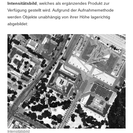
Intensitätsbild
, welches als ergänzendes Produkt zur
a
Verfügung gestellt wird. Aufgrund der Aufnahmemethode
v
werden Objekte unabhängig von ihrer Höhe lagerichtig
i
abgebildet:
g
a
t
i
o
n
Intensitätsbild