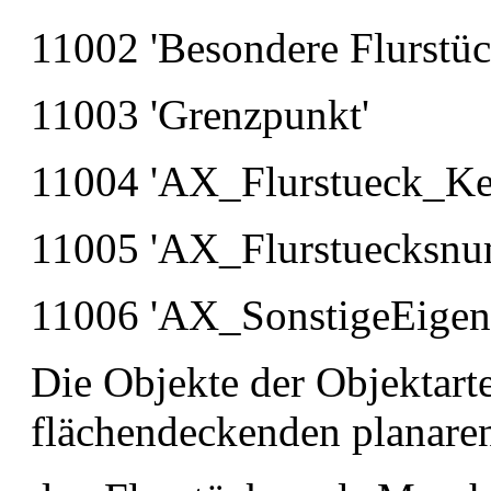
11002 'Besondere Flurstüc
11003 'Grenzpunkt'
11004 'AX_Flurstueck_Kern
11005 'AX_Flurstuecksnu
11006 'AX_SonstigeEigens
Die Objekte der Objektart
flächendeckenden planare