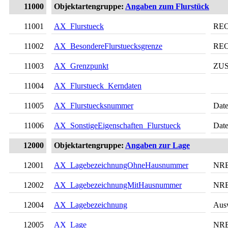
11000
Objektartengruppe:
Angaben zum Flurstück
11001
AX_Flurstueck
RE
11002
AX_BesondereFlurstuecksgrenze
RE
11003
AX_Grenzpunkt
ZU
11004
AX_Flurstueck_Kerndaten
11005
AX_Flurstuecksnummer
Date
11006
AX_SonstigeEigenschaften_Flurstueck
Date
12000
Objektartengruppe:
Angaben zur Lage
12001
AX_LagebezeichnungOhneHausnummer
NR
12002
AX_LagebezeichnungMitHausnummer
NR
12004
AX_Lagebezeichnung
Aus
12005
AX_Lage
NR