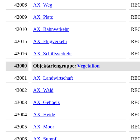
42006
AX_Weg
RE
42009
AX_Platz
RE
42010
AX_Bahnverkehr
RE
42015
AX_Flugverkehr
RE
42016
AX_Schiffsverkehr
RE
43000
Objektartengruppe:
Vegetation
43001
AX_Landwirtschaft
RE
43002
AX_Wald
RE
43003
AX_Gehoelz
RE
43004
AX_Heide
RE
43005
AX_Moor
RE
43006
AX_Sumpf
RE