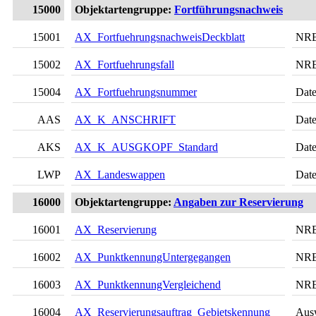
15000
Objektartengruppe:
Fortführungsnachweis
15001
AX_FortfuehrungsnachweisDeckblatt
NR
15002
AX_Fortfuehrungsfall
NR
15004
AX_Fortfuehrungsnummer
Date
AAS
AX_K_ANSCHRIFT
Date
AKS
AX_K_AUSGKOPF_Standard
Date
LWP
AX_Landeswappen
Date
16000
Objektartengruppe:
Angaben zur Reservierung
16001
AX_Reservierung
NR
16002
AX_PunktkennungUntergegangen
NR
16003
AX_PunktkennungVergleichend
NR
16004
AX_Reservierungsauftrag_Gebietskennung
Aus