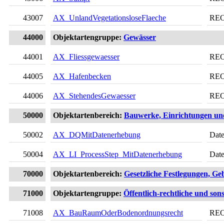
43007
AX_UnlandVegetationsloseFlaeche
RE
44000
Objektartengruppe:
Gewässer
44001
AX_Fliessgewaesser
RE
44005
AX_Hafenbecken
RE
44006
AX_StehendesGewaesser
RE
50000
Objektartenbereich:
Bauwerke, Einrichtungen un
50002
AX_DQMitDatenerhebung
Date
50004
AX_LI_ProcessStep_MitDatenerhebung
Date
70000
Objektartenbereich:
Gesetzliche Festlegungen, Geb
71000
Objektartengruppe:
Öffentlich-rechtliche und son
71008
AX_BauRaumOderBodenordnungsrecht
RE