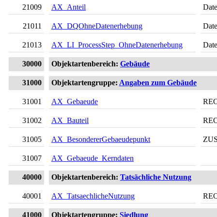
21009
AX_Anteil
Date
21011
AX_DQOhneDatenerhebung
Date
21013
AX_LI_ProcessStep_OhneDatenerhebung
Date
30000
Objektartenbereich:
Gebäude
31000
Objektartengruppe:
Angaben zum Gebäude
31001
AX_Gebaeude
RE
31002
AX_Bauteil
RE
31005
AX_BesondererGebaeudepunkt
ZU
31007
AX_Gebaeude_Kerndaten
40000
Objektartenbereich:
Tatsächliche Nutzung
40001
AX_TatsaechlicheNutzung
RE
41000
Objektartengruppe:
Siedlung