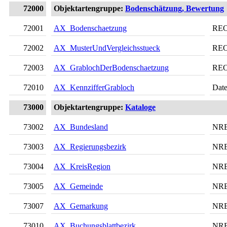
72000
Objektartengruppe:
Bodenschätzung, Bewertung
72001
AX_Bodenschaetzung
RE
72002
AX_MusterUndVergleichsstueck
RE
72003
AX_GrablochDerBodenschaetzung
RE
72010
AX_KennzifferGrabloch
Date
73000
Objektartengruppe:
Kataloge
73002
AX_Bundesland
NR
73003
AX_Regierungsbezirk
NR
73004
AX_KreisRegion
NR
73005
AX_Gemeinde
NR
73007
AX_Gemarkung
NR
73010
AX_Buchungsblattbezirk
NR