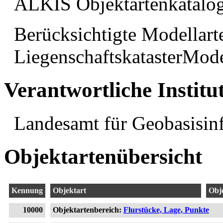
ALKIS Objektartenkatalog
Berücksichtigte Modellar
LiegenschaftskatasterMode
Verantwortliche Institu
Landesamt für Geobasisin
Objektartenübersicht
Kennung
Objektart
Obj
10000
Objektartenbereich:
Flurstücke, Lage, Punkte