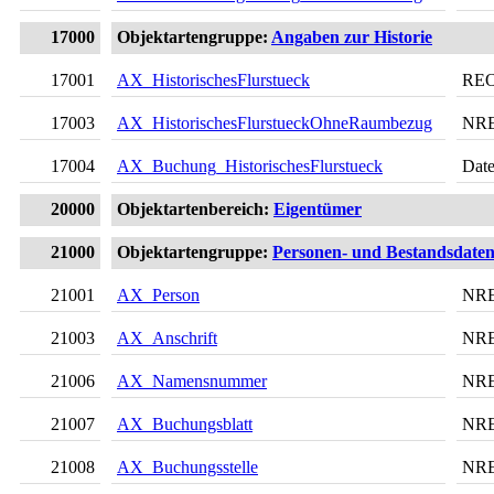
17000
Objektartengruppe:
Angaben zur Historie
17001
AX_HistorischesFlurstueck
RE
17003
AX_HistorischesFlurstueckOhneRaumbezug
NR
17004
AX_Buchung_HistorischesFlurstueck
Date
20000
Objektartenbereich:
Eigentümer
21000
Objektartengruppe:
Personen- und Bestandsdate
21001
AX_Person
NR
21003
AX_Anschrift
NR
21006
AX_Namensnummer
NR
21007
AX_Buchungsblatt
NR
21008
AX_Buchungsstelle
NR