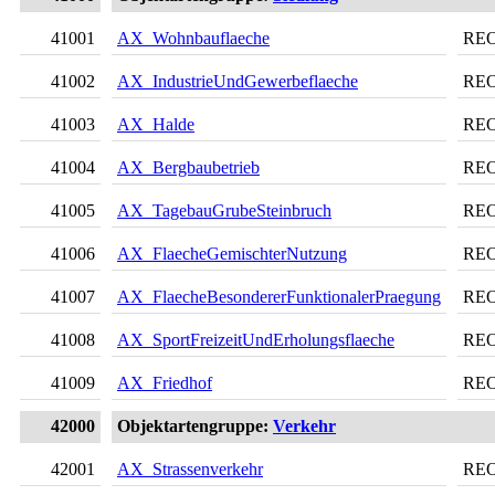
41001
AX_Wohnbauflaeche
RE
41002
AX_IndustrieUndGewerbeflaeche
RE
41003
AX_Halde
RE
41004
AX_Bergbaubetrieb
RE
41005
AX_TagebauGrubeSteinbruch
RE
41006
AX_FlaecheGemischterNutzung
RE
41007
AX_FlaecheBesondererFunktionalerPraegung
RE
41008
AX_SportFreizeitUndErholungsflaeche
RE
41009
AX_Friedhof
RE
42000
Objektartengruppe:
Verkehr
42001
AX_Strassenverkehr
RE